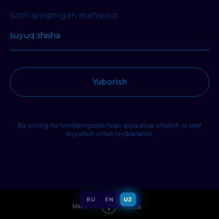
Sizni qiziqtirgan mahsulot
Yuborish
Biz sizning ma’lumotlaringizdan faqat qayta aloqa o‘rnatish va taklif
tayyorlash uchun foydalanamiz.
RU
EN
UZ
|
|
Tilda
Made on