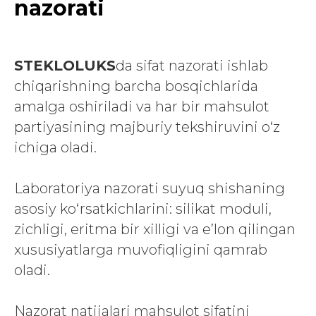
nazorati
STEKLOLUKS
da sifat nazorati ishlab
chiqarishning barcha bosqichlarida
amalga oshiriladi va har bir mahsulot
partiyasining majburiy tekshiruvini o‘z
ichiga oladi.
Laboratoriya nazorati suyuq shishaning
asosiy ko‘rsatkichlarini: silikat moduli,
zichligi, eritma bir xilligi va e’lon qilingan
xususiyatlarga muvofiqligini qamrab
oladi.
Nazorat natijalari mahsulot sifatini