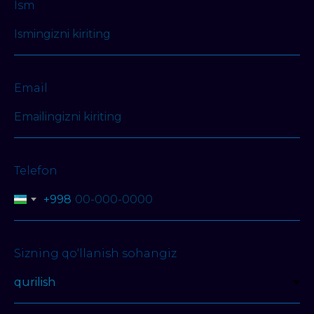
Ism
Email
Telefon
+998
Sizning qo‘llanish sohangiz