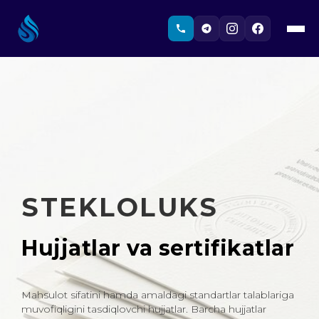
STEKLOLUKS
Hujjatlar va sertifikatlar
Mahsulot sifatini hamda amaldagi standartlar talablariga
muvofiqligini tasdiqlovchi hujjatlar. Barcha hujjatlar