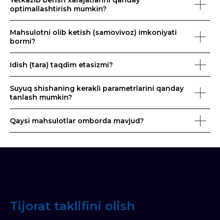
Yetkazib berish xarajatlarini qanday
optimallashtirish mumkin?
Mahsulotni olib ketish (samovivoz) imkoniyati
bormi?
Idish (tara) taqdim etasizmi?
Suyuq shishaning kerakli parametrlarini qanday
tanlash mumkin?
Qaysi mahsulotlar omborda mavjud?
Tijorat taklifini olish