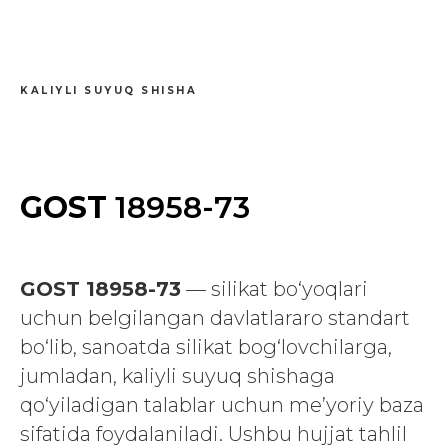
KALIYLI SUYUQ SHISHA
GOST
18958-73
GOST 18958-73
— silikat bo‘yoqlari
uchun belgilangan davlatlararo standart
bo‘lib, sanoatda silikat bog‘lovchilarga,
jumladan, kaliyli suyuq shishaga
qo‘yiladigan talablar uchun me’yoriy baza
sifatida foydalaniladi. Ushbu hujjat tahlil