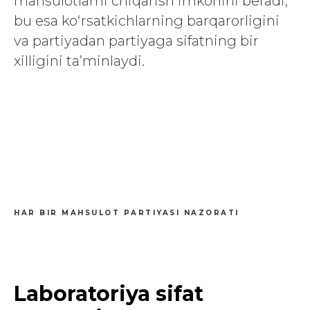
mahsulotlarni chiqarish imkonini beradi,
bu esa ko‘rsatkichlarning barqarorligini
va partiyadan partiyaga sifatning bir
xilligini ta’minlaydi.
HAR BIR MAHSULOT PARTIYASI NAZORATI
Laboratoriya sifat