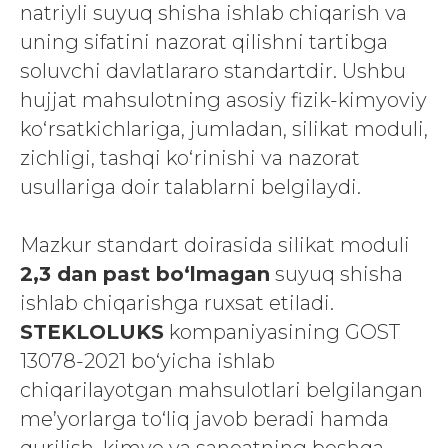
natriyli suyuq shisha ishlab chiqarish va
uning sifatini nazorat qilishni tartibga
soluvchi davlatlararo standartdir. Ushbu
hujjat mahsulotning asosiy fizik-kimyoviy
ko‘rsatkichlariga, jumladan, silikat moduli,
zichligi, tashqi ko‘rinishi va nazorat
usullariga doir talablarni belgilaydi.
Mazkur standart doirasida silikat moduli
2,3 dan past bo‘lmagan
suyuq shisha
ishlab chiqarishga ruxsat etiladi.
STEKLOLUKS
kompaniyasining GOST
13078-2021 bo‘yicha ishlab
chiqarilayotgan mahsulotlari belgilangan
me’yorlarga to‘liq javob beradi hamda