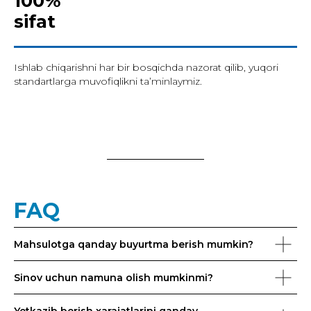
100%
sifat
Ishlab chiqarishni har bir bosqichda nazorat qilib, yuqori
standartlarga muvofiqlikni ta’minlaymiz.
FAQ
Mahsulotga qanday buyurtma berish mumkin?
Sinov uchun namuna olish mumkinmi?