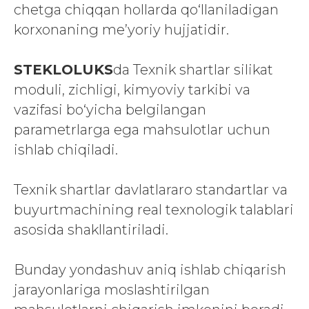
chetga chiqqan hollarda qo‘llaniladigan
korxonaning me’yoriy hujjatidir.
STEKLOLUKS
da Texnik shartlar silikat
moduli, zichligi, kimyoviy tarkibi va
vazifasi bo‘yicha belgilangan
parametrlarga ega mahsulotlar uchun
ishlab chiqiladi.
Texnik shartlar davlatlararo standartlar va
buyurtmachining real texnologik talablari
asosida shakllantiriladi.
Bunday yondashuv aniq ishlab chiqarish
jarayonlariga moslashtirilgan