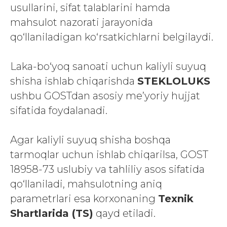
usullarini, sifat talablarini hamda
mahsulot nazorati jarayonida
qo‘llaniladigan ko‘rsatkichlarni belgilaydi.
Laka-bo‘yoq sanoati uchun kaliyli suyuq
shisha ishlab chiqarishda
STEKLOLUKS
ushbu GOSTdan asosiy me’yoriy hujjat
sifatida foydalanadi.
Agar kaliyli suyuq shisha boshqa
tarmoqlar uchun ishlab chiqarilsa, GOST
18958-73 uslubiy va tahliliy asos sifatida
qo‘llaniladi, mahsulotning aniq
parametrlari esa korxonaning
Texnik
Shartlarida (TS)
qayd etiladi.