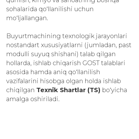
qurilish, kimyo va sanoatning boshqa
sohalarida qo‘llanilishi uchun
mo‘ljallangan.
Buyurtmachining texnologik jarayonlari
nostandart xususiyatlarni (jumladan, past
modulli suyuq shishani) talab qilgan
hollarda, ishlab chiqarish GOST talablari
asosida hamda aniq qo‘llanilish
vazifalarini hisobga olgan holda ishlab
chiqilgan
Texnik Shartlar (TS)
bo‘yicha
amalga oshiriladi.