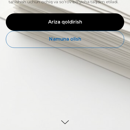
tanishish uchun ochiq va so‘rov bo‘yicha taqdim etiladi.
Ariza qoldirish
Namuna olish